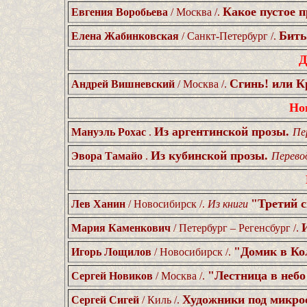
Какое пустое п
Евгения Воробьева
/ Москва /.
Бить
Елена Жабинковская
/ Санкт-Петербург /.
Д
Сгинь! или 
Андрей Вишневский
/ Москва /.
Но
Из аргентинской прозы.
Мануэль Рохас
.
Пе
Из кубинской прозы.
Эвора Тамайо
.
Перевод
"Третий 
Лев Ханин
/ Новосибирск /.
Из книги
Мария Каменкович
/ Петербург – Регенсбург /.
"Домик в Кол
Игорь Лощилов
/ Новосибирск /.
"Лестница в небо
Сергей Новиков
/ Москва /.
Художники под микро
Сергей Сигей
/ Киль /.