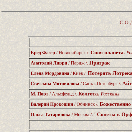
С О 
Своя планета.
Бред Фазер
/ Новосибирск /.
Ро
Призрак
Анатолий Ливри
/ Париж /.
Потерять Лотрек
Елена Мордовина
/ Киев /.
Айт
Светлана Мотовилова
/ Санкт-Петербург /.
Колготa.
М. Порт
/ Альсфельд /.
Рассказы
Божественно
Валерий Прокошин
/ Обнинск /.
"Сонеты к Ор
Ольга Татаринова
/ Москва /.