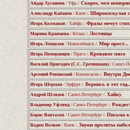
Скорее, чем империя
Айдар Хусаинов
/ Уфа /.
Широкоскулая с
Александр Кабанов
/ Киев /.
Фразы мечут стихи
Игорь Колмаков
/ Хайфа /.
Лестница
Марина Кравцова
/ Кёльн /.
Мир прост...
Игорь Лощилов
/ Новосибирск /.
Кровавое мясо
Игорь Померанцев
/ Прага /.
Василий Пригодич (С.С. Гречишкин)
/ Санкт-Пе
Внутри Дне
Арсений Ровинский
/ Копенгаген /.
Вернись в тот год..
Игорь Шерман
/ Эрфурт /.
Хайку
Андрей Шляхов
/ Санкт-Петербург /.
Рождес
Владимир Уфлянд
/ Санкт-Петербург /.
Письма к
Борис Ванталов
/ Санкт-Петербург /.
Звуки пролиты набело
Вадим Волков
/ Киев /.