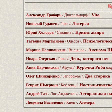
К
Vita
Александр Грабарь
/ Дюссельдорф /.
Лотерея
Николай Гуданец
/ Рига /.
Кризис жанра
Юрий Холодов
/ Саванна /.
Психологичес
Татьяна Мартынова
/ Одесса /.
Аксиома Ш
Марина Наливайкене
/ Вильнюс /.
День, которого нет
Инара Озерская
/ Рига /.
Курочка Ряба
Анна Парчинская
/ Афула /.
(па
Два старика
Олег Шинкаренко
/ Запорожье /.
Ностальгическ
Генрих Шмеркин
/ Кобленц /.
Асторальная п
Андрей Тат
/ Лос-Анджелес /.
Химера
Людмила Василенко
/ Киев /.