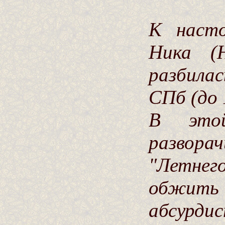
К насто
Ника (Н
разбилас
СПб (до 
В это
развора
"Летнег
обжит
абсур