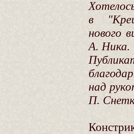
Хотелос
в "Кре
нового в
А. Ника.
Публ
благода
над руко
П. Снетк
Констри