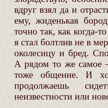
вдруг взял да и отраст
ему, жиденькая бород
точно так, как когда-т
я стал болтлив не в ме
околесицу и бред. Сп
А рядом то же самое 
тоже общение. И хо
продолжаешь сид
неизвестности или нов