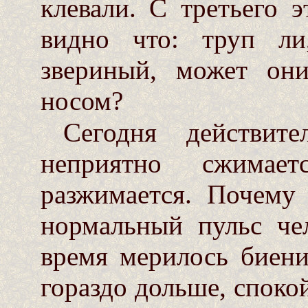
клевали. С третьего 
видно что: труп ли
звериный, может он
носом?
Сегодня действит
неприятно сжимае
разжимается. Почему
нормальный пульс че
время мерилось биен
гораздо дольше, споко