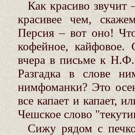
Как красиво звучит 
красивее чем, скаже
Персия – вот оно! Что
кофейное, кайфовое.
вчера в письме к Н.Ф
Разгадка в слове ни
нимфоманки? Это осен
все капает и капает, ил
Чешское слово "текути
Сижу рядом с печко