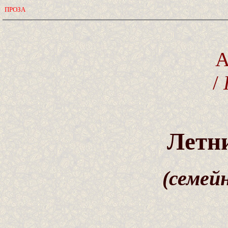
ПРОЗА
A
/
Летни
(семей