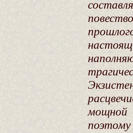
составл
повество
прошло
настоящ
наполня
трагич
Экзисте
расцвеч
мощной
поэтому