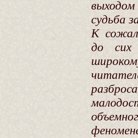
выходо
судьба з
К сожал
до сих
широко
читат
разбро
малодос
объемн
феномен