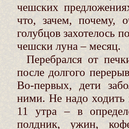
чешских предложениях
что, зачем, почему, 
голубцов захотелось по
чешски луна – месяц.
Перебрался от печк
после долгого перерыв
Во-первых, дети заб
ними. Не надо ходить 
11 утра – в определ
полдник, ужин, коф