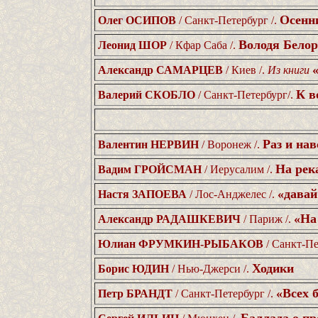
Осенни
Олег ОСИПОВ
/ Санкт-Петербург /.
Володя Белор
Леонид ШОР
/ Кфар Саба /.
Александр САМАРЦЕВ
/ Киев /.
Из книги
К в
Валерий СКОБЛО
/ Санкт-Петербург/.
Раз и нав
Валентин НЕРВИН
/ Воронеж /.
На рек
Вадим ГРОЙСМАН
/ Иерусалим /.
«давай
Настя ЗАПОЕВА
/ Лос-Анджелес /.
«На
Александр РАДАШКЕВИЧ
/ Париж /.
Юлиан ФРУМКИН-РЫБАКОВ
/ Санкт-Пе
Ходики
Борис ЮДИН
/ Нью-Джерси /.
«Всех 
Петр БРАНДТ
/ Санкт-Петербург /.