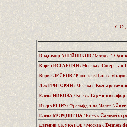
С О 
Один
Владимир АЛЕЙНИКОВ
/ Москва /.
Смерть в 
Карен ИСРАЕЛЯН
/ Москва /.
«Баум
Борис ЛЕЙБОВ
/ Ришон-ле-Цион /.
Кольцо вечн
Лев ГРИГОРЯН
/ Москва /.
Гармония афер
Елена НИКОВА
/ Киев /.
Звен
Игорь РЕЙФ
/ Франкфурт на Майне /.
Самый стра
Елена МОРДОВИНА
/ Киев /.
Demon de
Евгений СКУРАТОВ
/ Москва /.