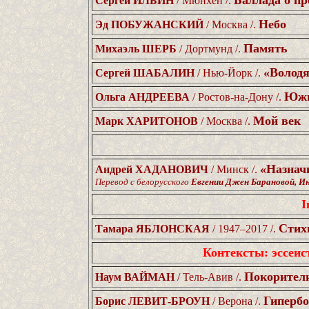
Баллада о пр
Сергей ИЛЬИН
/ Мюнхен /.
Небо
Эд ПОБУЖАНСКИЙ
/ Москва /.
Память
Михаэль ШЕРБ
/ Дортмунд /.
«Володя
Сергей ШАБАЛИН
/ Нью-Йорк /.
Южн
Ольга АНДРЕЕВА
/ Ростов-на-Дону /.
Мой век
Марк ХАРИТОНОВ
/ Москва /.
«Назнач
Андрей ХАДАНОВИЧ
/ Минск /.
Перевод с белорусского
Евгении Джен Барановой, Ин
I
Стих
Тамара ЯБЛОНСКАЯ
/ 1947–2017 /.
Контексты: эссеис
Покорител
Наум ВАЙМАН
/ Тель-Авив /.
Гипербо
Борис ЛЕВИТ-БРОУН
/ Верона /.